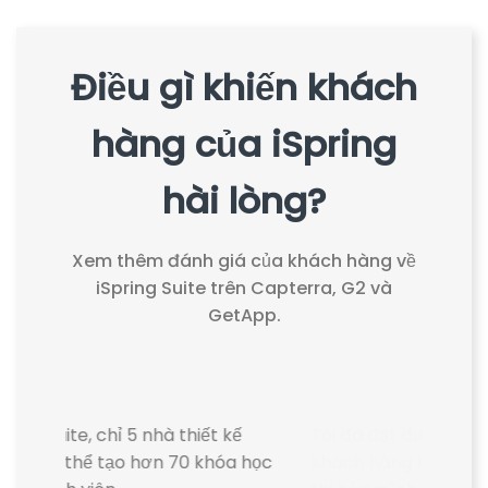
Điều gì khiến khách
hàng của iSpring
hài lòng?
Xem thêm đánh giá của khách hàng về
iSpring Suite trên Capterra, G2 và
GetApp.
"
g của
Với iSpring, chúng tôi đã tạo ra các
luyện
hướng dẫn an toàn giúp giảm 50% tai