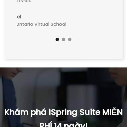
nạn.
Menno van Dijck
Quản lý Chất lượng - Sức khỏe - An
toàn và Môi trường, Forever Direct
Khám phá iSpring Suite MIỄN